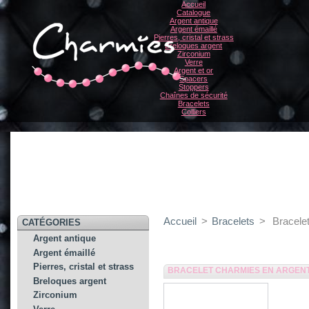
Accueil
Catalogue
Argent antique
Argent émaillé
Pierres, cristal et strass
Breloques argent
Zirconium
Verre
Argent et or
Spacers
Stoppers
Chaînes de sécurité
Bracelets
Colliers
Accueil
>
Bracelets
>
Bracele
CATÉGORIES
Argent antique
Argent émaillé
Pierres, cristal et strass
BRACELET CHARMIES EN ARGEN
Breloques argent
Zirconium