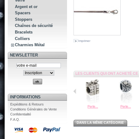
Verre
Argent et or
Spacers
Stoppers
Chaînes de sécurité
Bracelets
Colliers
Imprimer
Charmies Métal
NEWSLETTER
LES CLIENTS QUI ONT ACHETÉ C
INFORMATIONS
Expéditions & Retours
Perle...
Perle...
Conditions Générales de Vente
Confidentialité
F.A.Q.
DANS LA MÊME CATÉGORIE