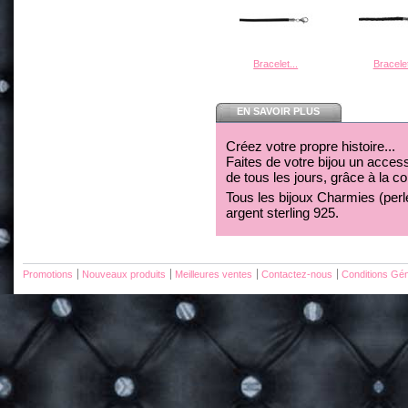
Bracelet...
Bracelet
EN SAVOIR PLUS
Créez votre propre histoire...
Faites de votre bijou un acces
de tous les jours, grâce à la c
Tous les bijoux Charmies (perles
argent sterling 925.
Promotions
Nouveaux produits
Meilleures ventes
Contactez-nous
Conditions Gén