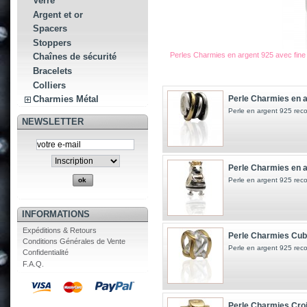
Verre
Argent et or
Spacers
Stoppers
Perles Charmies en argent 925 avec fine
Chaînes de sécurité
Bracelets
Colliers
Perle Charmies en a
Charmies Métal
Perle en argent 925 reco
NEWSLETTER
Perle Charmies en a
Perle en argent 925 reco
INFORMATIONS
Expéditions & Retours
Perle Charmies Cube
Conditions Générales de Vente
Perle en argent 925 reco
Confidentialité
F.A.Q.
Perle Charmies Croix