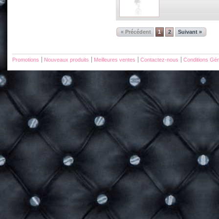
« Précédent
1
2
Suivant »
Promotions
Nouveaux produits
Meilleures ventes
Contactez-nous
Conditions Gén