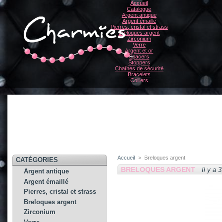
Accueil
Catalogue
Argent antique
Argent émaillé
Pierres, cristal et strass
Breloques argent
Zirconium
Verre
Argent et or
Spacers
Stoppers
Chaînes de sécurité
Bracelets
Colliers
Accueil
>
Breloques argent
CATÉGORIES
BRELOQUES ARGENT
Il y a 
Argent antique
Argent émaillé
Pierres, cristal et strass
Breloques argent
Zirconium