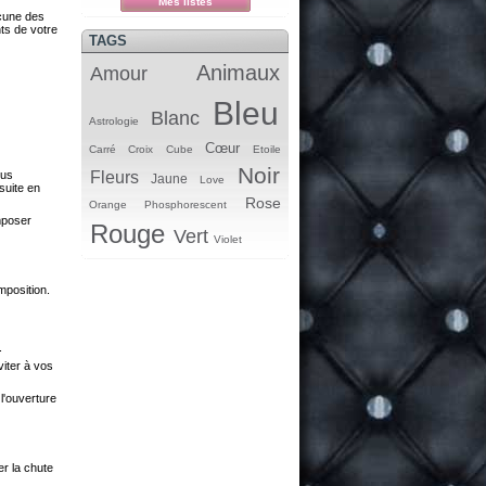
Mes listes
acune des
ts de votre
TAGS
Animaux
Amour
Bleu
Blanc
Astrologie
Cœur
Carré
Croix
Cube
Etoile
Noir
ous
Fleurs
Jaune
Love
suite en
Rose
Orange
Phosphorescent
omposer
Rouge
Vert
Violet
mposition.
.
viter à vos
l'ouverture
r la chute