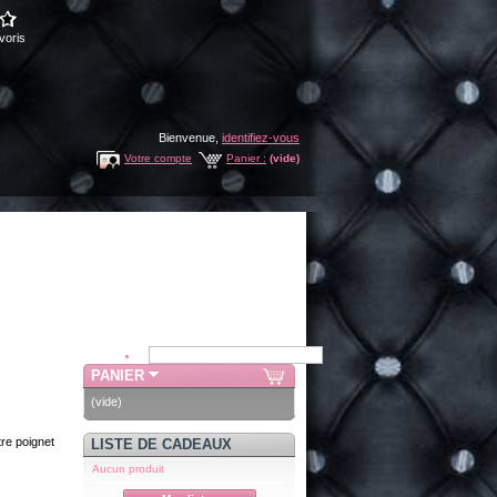
voris
Bienvenue,
identifiez-vous
Votre compte
Panier :
(vide)
PANIER
(vide)
tre poignet
LISTE DE CADEAUX
Aucun produit