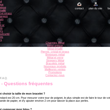
il
gue
tique
contact
plan du site
fa
aillé
l et strass
 argent
ium
e
t or
rs
ers
sécurité
ets
rs
Charmies Métal
Métal antique
Métal émaillé
Pierres, cristal et strass
Breloques métal
Métal et verre
Stoppers Métal
Bracelets métal
Nouveaux produits
Meilleures ventes
Promotions
Contactez-nous
F.A.Q.
. - Questions fréquentes
choisir la taille de mon bracelet ?
tandard est 20 cm. Pour mesurer votre tour de poignet, le plus simple est de faire le tour de vo
nde de papier, et d'y ajouter environ 2 cm pour laisser la place aux perles.
t composer mon bijou ?