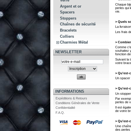
Verre
Chaque bij
Argent et or
perles qui
vie.
Spacers
Stoppers
> Quels so
Chaînes de sécurité
La livraiso
Bracelets
Les frais 
Colliers
Charmies Métal
> Combien
Comme c'es
souhaitez 
NEWSLETTER
fonction d
Suivant la 
votre brace
> Qu'est-
Un spacer e
> Qu'est-
INFORMATIONS
Un stopper
Expéditions & Retours
Par exemple
perles de 
Conditions Générales de Vente
Il est égal
Confidentialité
de votre br
F.A.Q.
> Qu'est-c
Une chaîne
des perles 