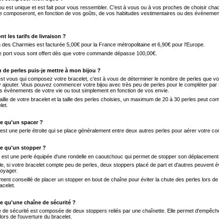
ou est unique et est fait pour vous ressembler. C'est à vous ou à vos proches de choisir ch
 le composeront, en fonction de vos goûts, de vos habitudes vestimentaires ou des évènemen
nt les tarifs de livraison ?
n des Charmies est facturée 5,00€ pour la France métropolitaine et 6,90€ pour l'Europe.
de port vous sont offert dès que votre commande dépasse 100,00€.
 de perles puis-je mettre à mon bijou ?
t vous qui composez votre bracelet, c'est à vous de déterminer le nombre de perles que v
y ajouter. Vous pouvez commencer votre bijou avec très peu de perles pour le compléter par 
es évènements de votre vie ou tout simplement en fonction de vos envie.
taille de votre bracelet et la taille des perles choisies, un maximum de 20 à 30 perles peut c
let.
ce qu'un spacer ?
st une perle étroite qui se place généralement entre deux autres perles pour aérer votre co
ce qu'un stopper ?
 est une perle équipée d'une rondelle en caoutchouc qui permet de stopper son déplacement
, si votre bracelet compte peu de perles, deux stoppers placé de part et d'autres peuvent é
voyager.
ement conseillé de placer un stopper en bout de chaîne pour éviter la chute des perles lors de 
acelet.
e qu'une chaîne de sécurité ?
 de sécurité est composée de deux stoppers reliés par une chaînette. Elle permet d'empêche
lors de l'ouverture du bracelet.