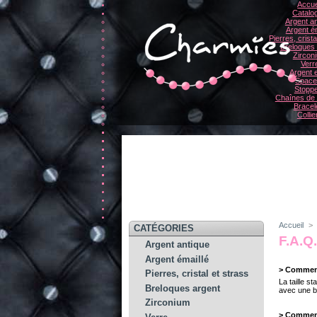
Accue
Catalo
Argent an
Argent ém
Pierres, crista
Breloques
Zircon
Verr
Argent e
Space
Stopp
Chaînes de 
Bracel
Collie
Accueil
>
CATÉGORIES
F.A.Q
Argent antique
Argent émaillé
> Comment 
Pierres, cristal et strass
La taille s
Breloques argent
avec une ba
Zirconium
> Commen