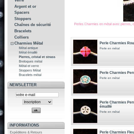
Verre
Argent et or
Spacers
Stoppers
Perles Charmies en métal avec pierres, cr
Chaînes de sécurité
Bracelets
Colliers
Perle Charmies Roue
Charmies Métal
Métal antique
Perle en métal
Métal émaillé
Pierres, cristal et strass
Breloques métal
Métal et verre
Stoppers Métal
Perle Charmies Pen
Bracelets métal
Perle en métal
NEWSLETTER
Perle Charmies Pent
émaillé
Perle en métal
INFORMATIONS
Perle Charmies Fleu
Expéditions & Retours