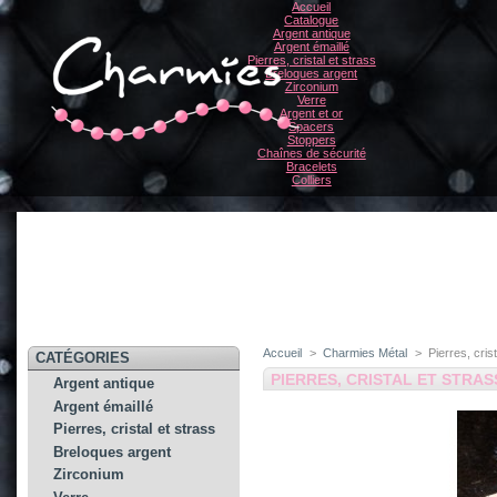
Accueil
Catalogue
Argent antique
Argent émaillé
Pierres, cristal et strass
Breloques argent
Zirconium
Verre
Argent et or
Spacers
Stoppers
Chaînes de sécurité
Bracelets
Colliers
Accueil
>
Charmies Métal
>
Pierres, cris
CATÉGORIES
PIERRES, CRISTAL ET STRAS
Argent antique
Argent émaillé
Pierres, cristal et strass
Breloques argent
Zirconium