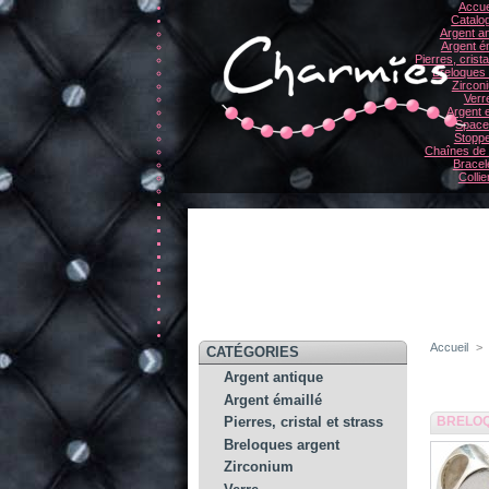
Accue
Catalo
Argent an
Argent ém
Pierres, crista
Breloques
Zircon
Verr
Argent e
Space
Stopp
Chaînes de 
Bracel
Collie
Accueil
>
CATÉGORIES
Argent antique
Argent émaillé
BRELOQ
Pierres, cristal et strass
Breloques argent
Zirconium