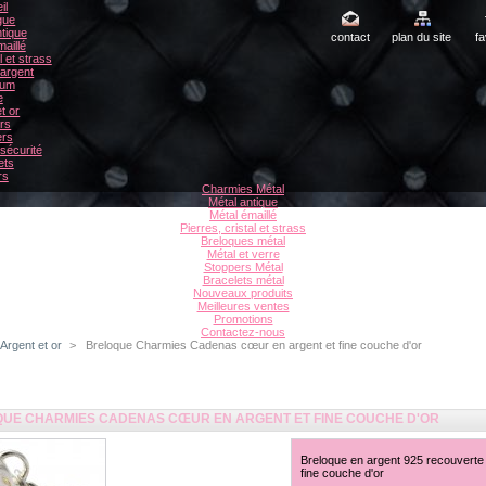
il
gue
tique
contact
plan du site
fa
aillé
l et strass
 argent
ium
e
t or
rs
ers
sécurité
ets
rs
Charmies Métal
Métal antique
Métal émaillé
Pierres, cristal et strass
Breloques métal
Métal et verre
Stoppers Métal
Bracelets métal
Nouveaux produits
Meilleures ventes
Promotions
Contactez-nous
Argent et or
>
Breloque Charmies Cadenas cœur en argent et fine couche d'or
UE CHARMIES CADENAS CŒUR EN ARGENT ET FINE COUCHE D'OR
Breloque en argent 925 recouverte
fine couche d'or