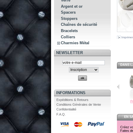
Verre
Argent et or
Spacers
Stoppers
Chaînes de sécurité
Bracelets
Colliers
Imprimer
Charmies Métal
NEWSLETTER
DANS L
INFORMATIONS
Expéditions & Retours
Pe
Conditions Générales de Vente
Confidentialité
F.A.Q.
EN S
Créez vot
Faites de