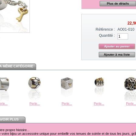
Plus de détails
22,9
Référence :
AO01-010
Quantité :
Ajouter à ma liste
A MÊME CATÉGORIE
rle...
Perle...
Perle...
Perle...
Perle..
AVOIR PLUS
re propre histoire...
 votre bijou un accessoire unique pour embellir vos tenues de soirée et de tous les jours, grâ