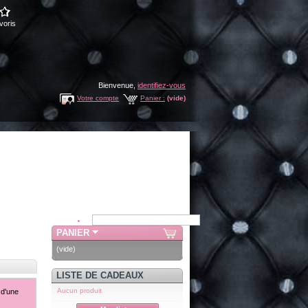
voris
Bienvenue,
identifiez-vous
Votre compte
Panier :
(vide)
PANIER
(vide)
LISTE DE CADEAUX
Aucun produit
 d'une