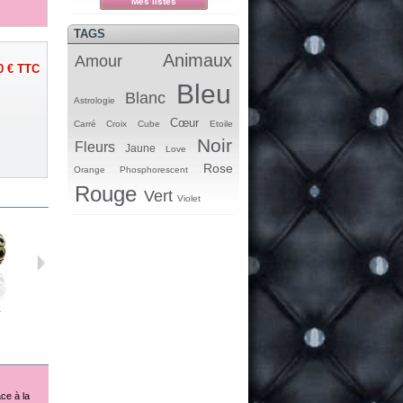
Mes listes
TAGS
Animaux
Amour
0 €
TTC
Bleu
Blanc
Astrologie
Cœur
Carré
Croix
Cube
Etoile
Noir
Fleurs
Jaune
Love
Rose
Orange
Phosphorescent
Rouge
Vert
Violet
.
Perle...
Perle...
Perle...
Perle...
ce à la