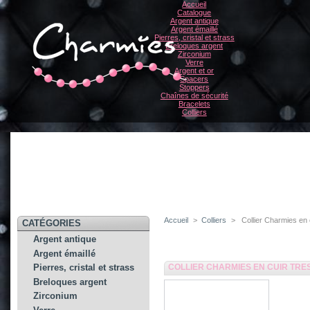
Accueil
Catalogue
Argent antique
Argent émaillé
Pierres, cristal et strass
Breloques argent
Zirconium
Verre
Argent et or
Spacers
Stoppers
Chaînes de sécurité
Bracelets
Colliers
Accueil
>
Colliers
>
Collier Charmies en 
CATÉGORIES
Argent antique
Argent émaillé
COLLIER CHARMIES EN CUIR TRE
Pierres, cristal et strass
Breloques argent
Zirconium