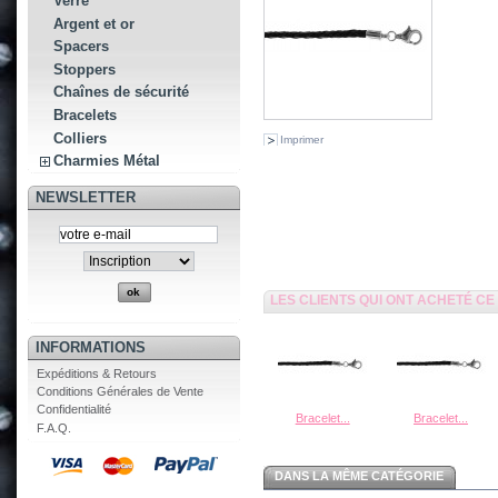
Verre
Argent et or
Spacers
Stoppers
Chaînes de sécurité
Bracelets
Colliers
Imprimer
Charmies Métal
NEWSLETTER
LES CLIENTS QUI ONT ACHETÉ C
INFORMATIONS
Expéditions & Retours
Conditions Générales de Vente
Confidentialité
Bracelet...
Bracelet...
F.A.Q.
DANS LA MÊME CATÉGORIE