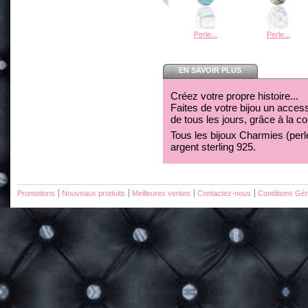
Perle...
Perle...
EN SAVOIR PLUS
Créez votre propre histoire...
Faites de votre bijou un acces
de tous les jours, grâce à la c
Tous les bijoux Charmies (perles
argent sterling 925.
Promotions
Nouveaux produits
Meilleures ventes
Contactez-nous
Conditions Gén