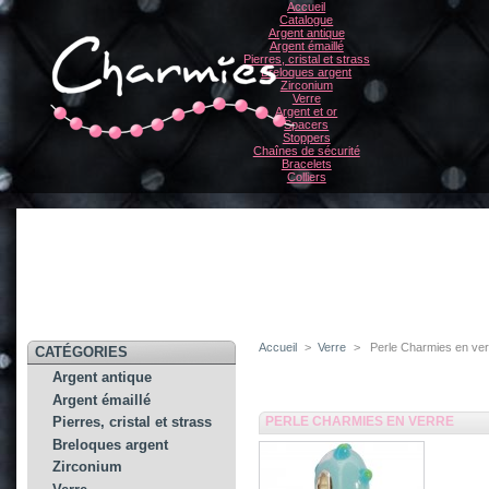
Accueil
Catalogue
Argent antique
Argent émaillé
Pierres, cristal et strass
Breloques argent
Zirconium
Verre
Argent et or
Spacers
Stoppers
Chaînes de sécurité
Bracelets
Colliers
Accueil
>
Verre
>
Perle Charmies en ve
CATÉGORIES
Argent antique
Argent émaillé
PERLE CHARMIES EN VERRE
Pierres, cristal et strass
Breloques argent
Zirconium