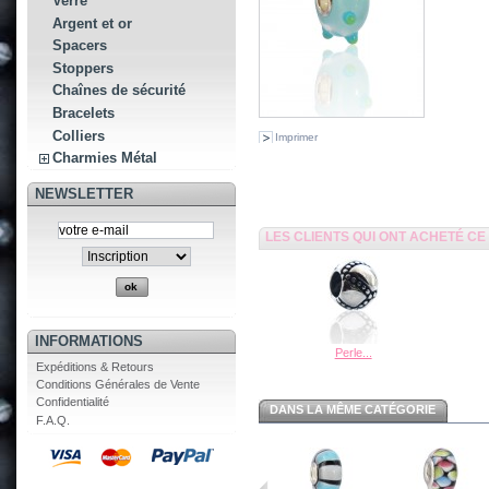
Verre
Argent et or
Spacers
Stoppers
Chaînes de sécurité
Bracelets
Colliers
Imprimer
Charmies Métal
NEWSLETTER
LES CLIENTS QUI ONT ACHETÉ C
INFORMATIONS
Perle...
Expéditions & Retours
Conditions Générales de Vente
Confidentialité
DANS LA MÊME CATÉGORIE
F.A.Q.