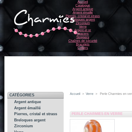
Accueil
Catalogue
Argent antique
Argent émaillé
Pierres, cristal et strass
Breloques argent
Zirconium
Verre
Argent et or
Spacers
Stoppers
Chaînes de sécurité
Bracelets
Colliers
Accueil
>
Verre
>
Perle Charmies en ve
CATÉGORIES
Argent antique
Argent émaillé
PERLE CHARMIES EN VERRE
Pierres, cristal et strass
Breloques argent
Zirconium