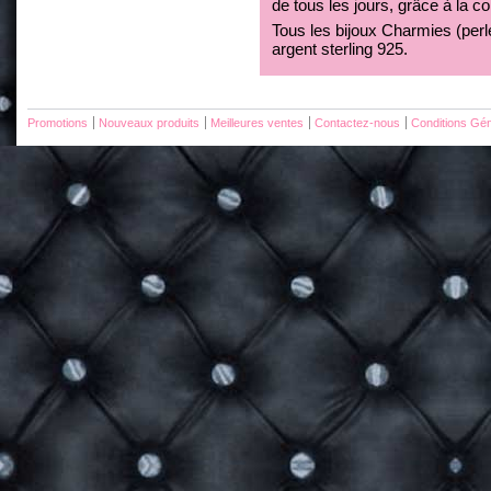
de tous les jours, grâce à la c
Tous les bijoux Charmies (perles
argent sterling 925.
Promotions
Nouveaux produits
Meilleures ventes
Contactez-nous
Conditions Gén