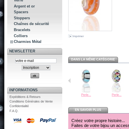
Verre
Argent et or
Spacers
Stoppers
Chaînes de sécurité
Bracelets
Colliers
Imprimer
Charmies Métal
NEWSLETTER
DANS LA MÊME CATÉGORIE
INFORMATIONS
Perle...
Perle...
Expéditions & Retours
Conditions Générales de Vente
Confidentialité
EN SAVOIR PLUS
F.A.Q.
Créez votre propre histoire...
Faites de votre bijou un acces