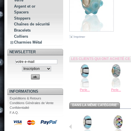
Verre
Argent et or
Spacers
Stoppers
Chaînes de sécurité
Bracelets
Colliers
Imprimer
Charmies Métal
NEWSLETTER
LES CLIENTS QUI ONT ACHETÉ C
Perle...
Perle...
INFORMATIONS
Expéditions & Retours
Conditions Générales de Vente
DANS LA MÊME CATÉGORIE
Confidentialité
F.A.Q.