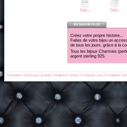
Perle...
Perle...
EN SAVOIR PLUS
Créez votre propre histoire...
Faites de votre bijou un acces
de tous les jours, grâce à la c
Tous les bijoux Charmies (perles
argent sterling 925.
Promotions
Nouveaux produits
Meilleures ventes
Contactez-nous
Conditions Gén