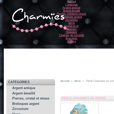
Accueil
Catalogue
Argent antique
Argent émaillé
Pierres, cristal et strass
Breloques argent
Zirconium
Verre
Argent et or
Spacers
Stoppers
Chaînes de sécurité
Bracelets
Colliers
Accueil
>
Verre
>
Perle Charmies en ve
CATÉGORIES
Argent antique
Argent émaillé
PERLE CHARMIES EN VERRE
Pierres, cristal et strass
Breloques argent
Zirconium