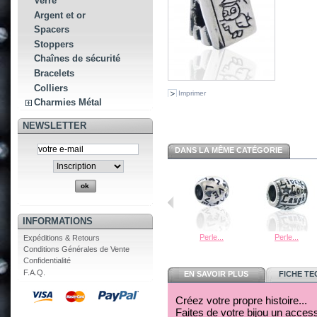
Verre
Argent et or
Spacers
Stoppers
Chaînes de sécurité
Bracelets
Colliers
Imprimer
Charmies Métal
NEWSLETTER
DANS LA MÊME CATÉGORIE
INFORMATIONS
Perle...
Perle...
Expéditions & Retours
Conditions Générales de Vente
Confidentialité
F.A.Q.
EN SAVOIR PLUS
FICHE T
Créez votre propre histoire...
Faites de votre bijou un acces