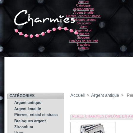
Accueil
Catalogue
Argent antique
Argent émaillé
Pierres, cristal et strass
Breloques argent
Zirconium
Verre
Argent et or
Spacers
Stoppers
Chaînes de sécurité
Bracelets
Colliers
Accueil
>
Argent antique
>
Pe
CATÉGORIES
Argent antique
Argent émaillé
Pierres, cristal et strass
PERLE CHARMIES DIPLÔME EN A
Breloques argent
Zirconium