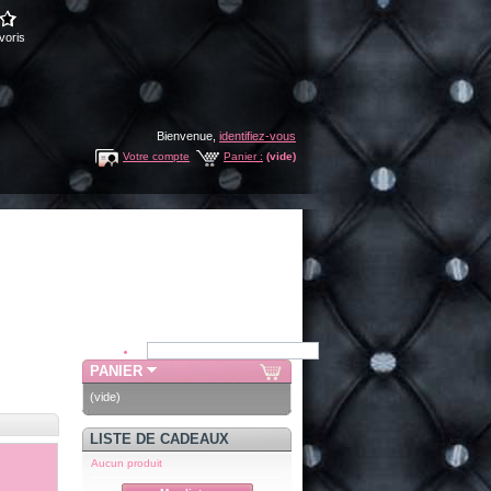
voris
Bienvenue,
identifiez-vous
Votre compte
Panier :
(vide)
PANIER
(vide)
LISTE DE CADEAUX
Aucun produit