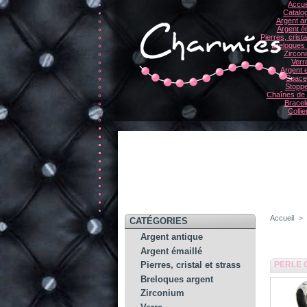
Accue
Catalo
Argent an
Argent ém
Pierres, crista
Breloques
Zircon
Verr
Argent e
Space
Stopp
Chaînes de 
Bracel
Collie
Accueil
>
CATÉGORIES
Argent antique
Argent émaillé
PERLE 
Pierres, cristal et strass
Breloques argent
Zirconium