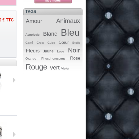
Mes listes
TAGS
Animaux
0 €
TTC
Amour
Bleu
Blanc
Astrologie
Cœur
Carré
Croix
Cube
Etoile
Noir
Fleurs
Jaune
Love
Rose
Orange
Phosphorescent
Rouge
Vert
Violet
.
Breloque...
Perle...
Perle...
Stopper...