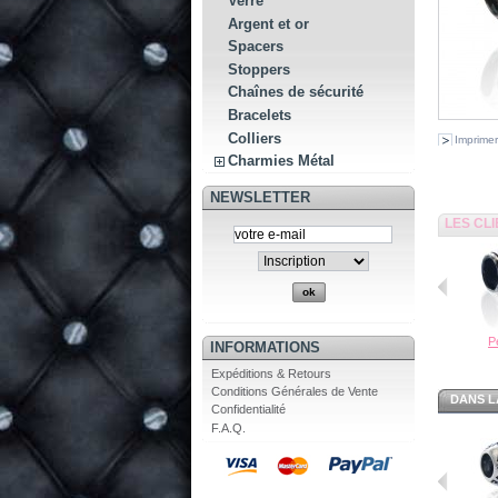
Verre
Argent et or
Spacers
Stoppers
Chaînes de sécurité
Bracelets
Colliers
Imprimer
Charmies Métal
NEWSLETTER
LES CL
Pe
INFORMATIONS
Expéditions & Retours
Conditions Générales de Vente
DANS L
Confidentialité
F.A.Q.