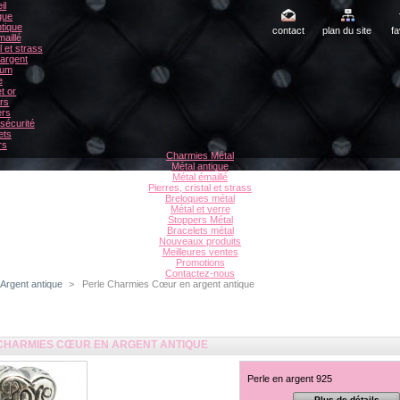
il
gue
tique
contact
plan du site
fa
aillé
l et strass
 argent
ium
e
t or
rs
ers
sécurité
ets
rs
Charmies Métal
Métal antique
Métal émaillé
Pierres, cristal et strass
Breloques métal
Métal et verre
Stoppers Métal
Bracelets métal
Nouveaux produits
Meilleures ventes
Promotions
Contactez-nous
Argent antique
>
Perle Charmies Cœur en argent antique
CHARMIES CŒUR EN ARGENT ANTIQUE
Perle en argent 925
Plus de détails