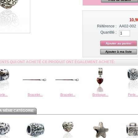
10,9
Référence :
AA02-002
Quantité :
Ajouter à ma liste
IENTS QUI ONT ACHETÉ CE PRODUIT ONT ÉGALEMENT ACHETÉ:
rle...
Bracelet...
Bracelet...
Breloque...
Perle..
A MÊME CATÉGORIE