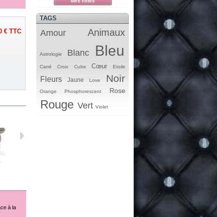
Mes listes
TAGS
Animaux
0 €
TTC
Amour
Bleu
Blanc
Astrologie
Cœur
Carré
Croix
Cube
Etoile
Noir
Fleurs
Jaune
Love
Rose
Orange
Phosphorescent
Rouge
Vert
Violet
.
Perle...
Perle...
Perle...
Perle...
ce à la