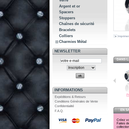
Verre
Argent et or
Spacers
Stoppers
Chaînes de sécurité
Bracelets
Colliers
Imprimer
Charmies Métal
NEWSLETTER
DANS L
INFORMATIONS
Pe
Expéditions & Retours
Conditions Générales de Vente
Confidentialité
EN S
F.A.Q.
Créez vot
Faites de
collecti