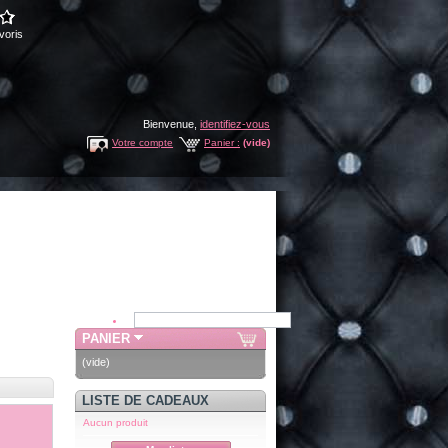
voris
Bienvenue,
identifiez-vous
Votre compte
Panier :
(vide)
PANIER
(vide)
LISTE DE CADEAUX
Aucun produit