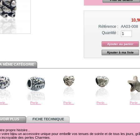
10,9
Référence :
AA03-008
Quantité :
Ajouter à ma liste
A MÊME CATÉGORIE
rle...
Perle...
Perle...
Perle...
Perle..
AVOIR PLUS
FICHE TECHNIQUE
re propre histoire...
 votre bijou un accessoire unique pour embellir vos tenues de soirée et de tous les jours, grâ
on incroyable des perles Charmies.