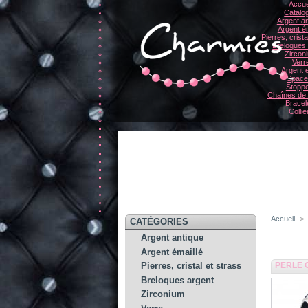
Accue
Catalo
Argent an
Argent ém
Pierres, crista
Breloques
Zircon
Verr
Argent e
Space
Stopp
Chaînes de 
Bracel
Collie
Accueil
>
CATÉGORIES
Argent antique
Argent émaillé
PERLE 
Pierres, cristal et strass
Breloques argent
Zirconium