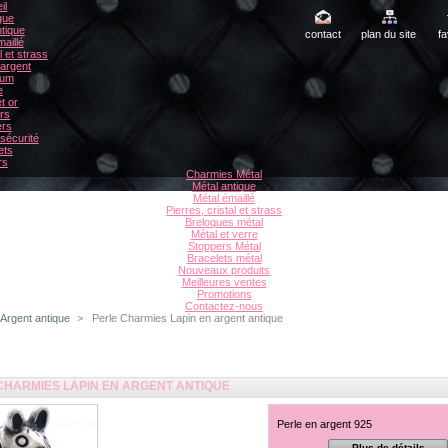
il
gue
tique
contact
plan du site
fa
aillé
l et strass
 argent
ium
e
t or
rs
ers
sécurité
ets
rs
Charmies Métal
Métal antique
Métal émaillé
Pierres, cristal et strass
Breloques métal
Métal et verre
Stoppers Métal
Bracelets métal
Nouveaux produits
Meilleures ventes
Promotions
Contactez-nous
Argent antique
>
Perle Charmies Lapin en argent antique
CHARMIES LAPIN EN ARGENT ANTIQUE
Perle en argent 925
Plus de détails