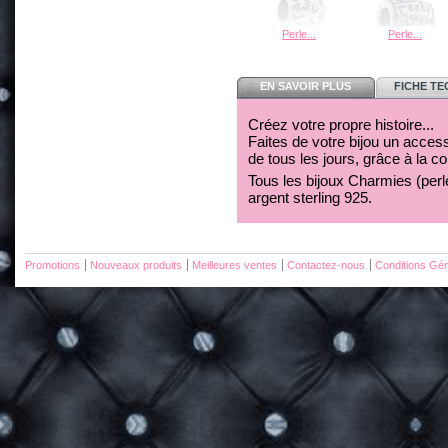
Perle...
Perle...
EN SAVOIR PLUS
FICHE T
Créez votre propre histoire...
Faites de votre bijou un acces
de tous les jours, grâce à la c
Tous les bijoux Charmies (perles
argent sterling 925.
Promotions
Nouveaux produits
Meilleures ventes
Contactez-nous
Conditions Gén