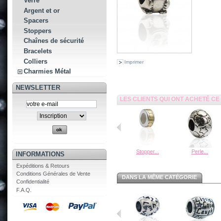
Verre
Argent et or
Spacers
Stoppers
Chaînes de sécurité
Bracelets
Colliers
Imprimer
Charmies Métal
NEWSLETTER
LES CLIENTS QUI ONT ACHETÉ C
Stopper...
Perle...
INFORMATIONS
Expéditions & Retours
Conditions Générales de Vente
DANS LA MÊME CATÉGORIE
Confidentialité
F.A.Q.