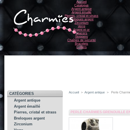
Accueil
Catalogue
Argent antique
Argent émaillé
Pierres, cristal et strass
Breloques argent
Zirconium
Verre
Argent et or
Spacers
Stoppers
Chaînes de sécurité
Bracelets
Colliers
Accueil
>
Argent antique
>
Perle Charmi
CATÉGORIES
Argent antique
Argent émaillé
PERLE CHARMIES GRENOUILLE E
Pierres, cristal et strass
Breloques argent
Zirconium